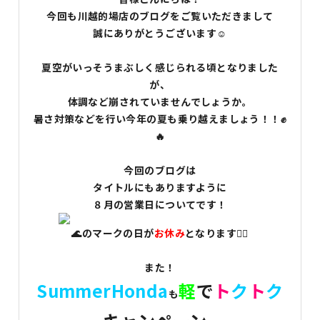
今回も川越的場店のブログをご覧いただきまして
誠にありがとうございます☺️
夏空がいっそうまぶしく感じられる頃となりました
が、
体調など崩されていませんでしょうか。
暑さ対策などを行い今年の夏も乗り越えましょう！！✊
🔥
今回のブログは
タイトルにもありますように
８月の営業日についてです！
🌊のマークの日が
お休み
となります🙇‍♀️
また！
SummerHonda
軽
で
ト
ク
ト
ク
も