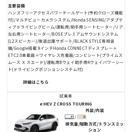
主要装備
ハンズフリーアクセスパワーテールゲート(予約クローズ機能
付)/マルチビューカメラシステム/Honda SENSING/アダプテ
ィブドライビングビーム/運転席/助手席シートヒーター/リア
左右席シートヒーター/BOSEプレミアムサウンドシステム
(12スピーカー)/後退出庫サポート/BLACK STYLE専用装
備/Google搭載 9インチHonda CONNECTディスプレー＋
ETC2.0車載器＋ワイヤレス充電器/コンビシート(プライムス
ムース Ｘ スエード)/運転席8ウェイ助手席4ウェイパワーシー
ト(ドライビングポジションシステム付)
詳細はこちら
e:HEV Z CROSS TOURING
外装/内装
排気量/駆動方式/トランスミッ
ション