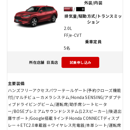
外装/内装
排気量/駆動方式/トランスミッ
ション
2.0L
FF/e-CVT
乗車定員
5名
日高店
所在店舗
主要装備
ハンズフリーアクセスパワーテールゲート(予約クローズ機能
付)/マルチビューカメラシステム/Honda SENSING/アダプテ
ィブドライビングビーム/運転席/助手席シートヒータ
ー/BOSEプレミアムサウンドシステム(12スピーカー)/後退出
庫サポート/Google搭載 9インチHonda CONNECTディスプ
レー＋ETC2.0車載器＋ワイヤレス充電器/本革シート/運転席