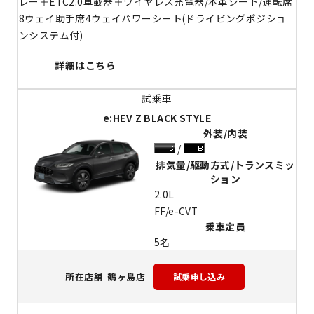
レー＋ETC2.0車載器＋ワイヤレス充電器/本革シート/運転席
8ウェイ助手席4ウェイパワーシート(ドライビングポジショ
ンシステム付)
詳細はこちら
e:HEV Z BLACK STYLE
外装/内装
排気量/駆動方式/トランスミッ
ション
2.0L
FF/e-CVT
乗車定員
5名
鶴ヶ島店
所在店舗