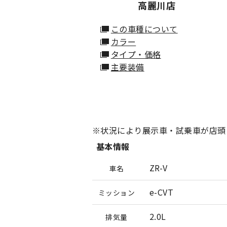
高麗川店
この車種について
カラー
タイプ・価格
主要装備
※状況により展示車・試乗車が店頭
基本情報
ZR-V
車名
e-CVT
ミッション
2.0L
排気量