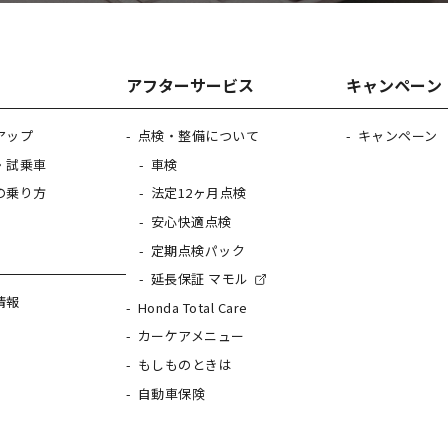
アフターサービス
キャンペーン
アップ
点検・整備について
キャンペーン
・試乗車
車検
の乗り方
法定12ヶ月点検
安心快適点検
定期点検パック
延長保証 マモル
情報
Honda Total Care
カーケアメニュー
もしものときは
自動車保険