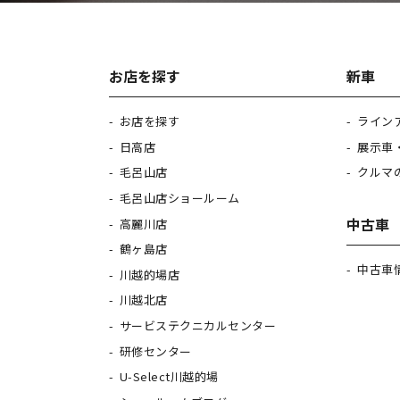
お店を探す
新車
お店を探す
ライン
日高店
展示車
毛呂山店
クルマ
毛呂山店ショールーム
中古車
高麗川店
鶴ヶ島店
中古車
川越的場店
川越北店
サービステクニカルセンター
研修センター
U-Select川越的場