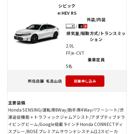
シビック
e:HEV RS
外装/内装
排気量/駆動方式/トランスミッ
ション
2.0L
FF/e-CVT
乗車定員
5名
毛呂山店
所在店舗
主要装備
Honda SENSING/運転席8Way/助手席4Wayパワーシート/渋
滞追従機能＋トラフィックジャムアシスト/アダプティブドラ
イビングビーム/Google搭載 9インチHonda CONNECTディ
スプレー/BOSEプレミアムサウンドシステム(12スピーカ