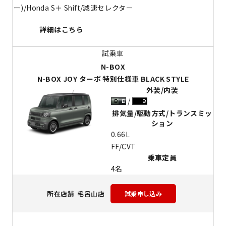
ー)/Honda S＋ Shift/減速セレクター
詳細はこちら
N-BOX
N-BOX JOY ターボ 特別仕様車 BLACK STYLE
外装/内装
排気量/駆動方式/トランスミッ
ション
0.66L
FF/CVT
乗車定員
4名
毛呂山店
所在店舗