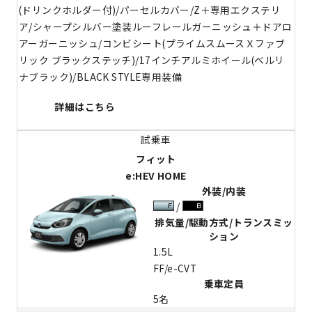
(ドリンクホルダー付)/パーセルカバー/Z＋専用エクステリ
ア/シャープシルバー塗装ルーフレールガーニッシュ＋ドアロ
アーガーニッシュ/コンビシート(プライムスムースＸファブ
リック ブラックステッチ)/17インチアルミホイール(ベルリ
ナブラック)/BLACK STYLE専用装備
詳細はこちら
フィット
e:HEV HOME
外装/内装
排気量/駆動方式/トランスミッ
ション
1.5L
FF/e-CVT
乗車定員
5名