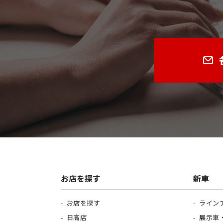
お店を探す
新車
お店を探す
ライン
日高店
展示車