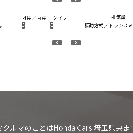
排気量
外装／内装
タイプ
駆動方式／トランス
おクルマのことは
Honda Cars 埼玉県央ま